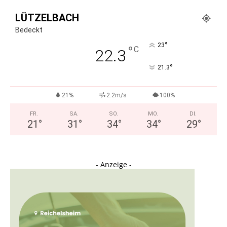
LÜTZELBACH
Bedeckt
°
23
°
C
22.3
°
21.3
21%
2.2m/s
100%
FR.
SA.
SO.
MO.
DI.
21
°
31
°
34
°
34
°
29
°
- Anzeige -