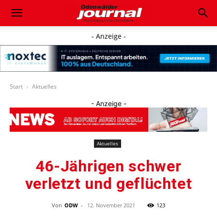
- Anzeige -
Start
Aktuelles
- Anzeige -
Aktuelles
46-Jährigen schwer
verletzt und geflüchtet
Von
ODW
-
12. November 2021
123