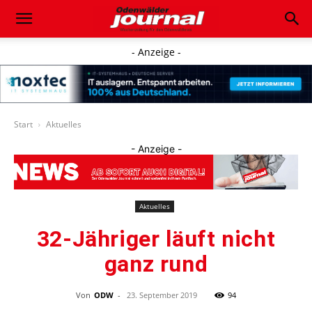
- Anzeige -
Start
Aktuelles
- Anzeige -
Aktuelles
32-Jähriger läuft nicht
ganz rund
Von
ODW
-
23. September 2019
94