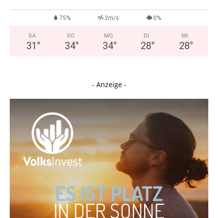
75%
2m/s
0%
SA.
SO.
MO.
DI.
MI.
31
°
34
°
34
°
28
°
28
°
- Anzeige -