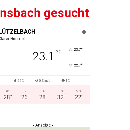
ensbach gesucht
LÜTZELBACH
Klarer Himmel
°
23.7
°
C
23.1
°
22.7
55%
0.3m/s
1%
DO.
FR.
SA.
SO.
MO.
28
°
26
°
28
°
32
°
22
°
- Anzeige -