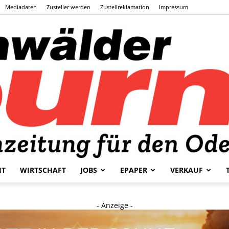
Mediadaten
Zusteller werden
Zustellreklamation
Impressum
HT
WIRTSCHAFT
JOBS
EPAPER
VERKAUF
Odenwälder
- Anzeige -