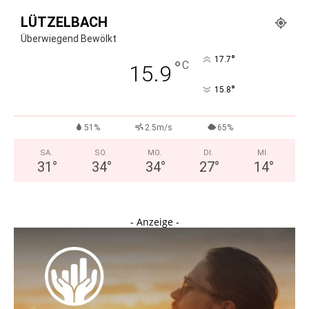
LÜTZELBACH
Überwiegend Bewölkt
°
17.7
°
C
15.9
°
15.8
51%
2.5m/s
65%
SA.
SO.
MO.
DI.
MI.
31
°
34
°
34
°
27
°
14
°
- Anzeige -