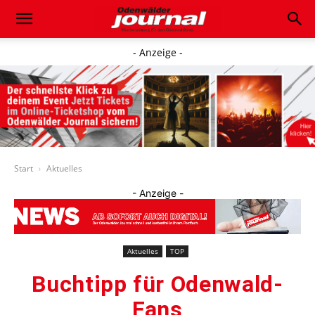
- Anzeige -
Start
Aktuelles
- Anzeige -
Aktuelles
TOP
Buchtipp für Odenwald-
Fans