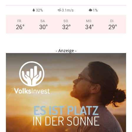
32%
3.1m/s
1%
FR.
SA.
SO.
MO.
DI.
26
°
30
°
32
°
34
°
29
°
- Anzeige -