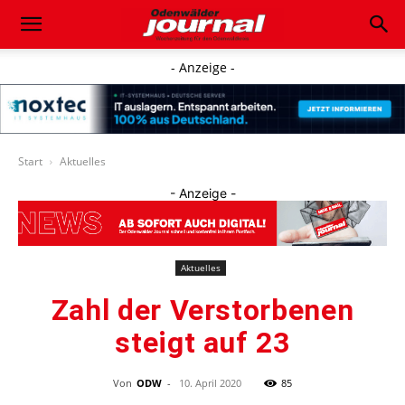
- Anzeige -
Start
Aktuelles
- Anzeige -
Aktuelles
Zahl der Verstorbenen
steigt auf 23
Von
ODW
-
10. April 2020
85