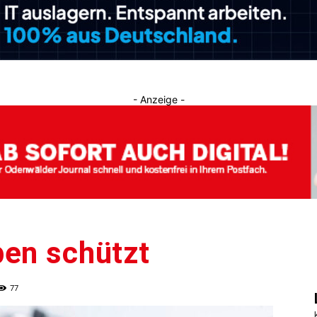
Journal
- Anzeige -
ben schützt
77