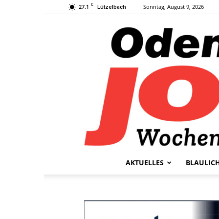
C
27.1
Sonntag, August 9, 2026
Lützelbach
AKTUELLES
BLAULIC