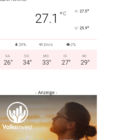
°
27.5
°
C
27.1
°
25.9
20%
2m/s
2%
SA.
SO.
MO.
DI.
MI.
26
°
34
°
33
°
27
°
29
°
- Anzeige -