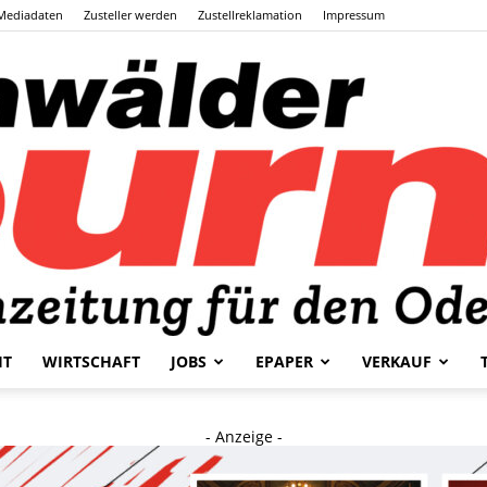
Mediadaten
Zusteller werden
Zustellreklamation
Impressum
HT
WIRTSCHAFT
JOBS
EPAPER
VERKAUF
Odenwälder
- Anzeige -