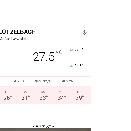
LÜTZELBACH
Mäßig Bewölkt
°
27.8
°
C
27.5
°
24.8
20%
2.7m/s
37%
FR.
SA.
SO.
MO.
DI.
26
°
31
°
33
°
34
°
29
°
- Anzeige -