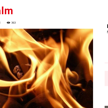
alm
2
363