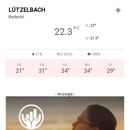
LÜTZELBACH
Bedeckt
°
23
°
C
22.3
°
21.3
21%
2.2m/s
100%
FR.
SA.
SO.
MO.
DI.
21
°
31
°
34
°
34
°
29
°
- Anzeige -