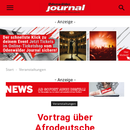
- Anzeige -
Start
Veranstaltungen
- Anzeige -
Veranstaltungen
Vortrag über
Afrodeutsche