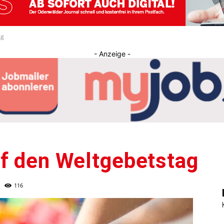
Journal
ag
- Anzeige -
uf den Weltgebetstag
116