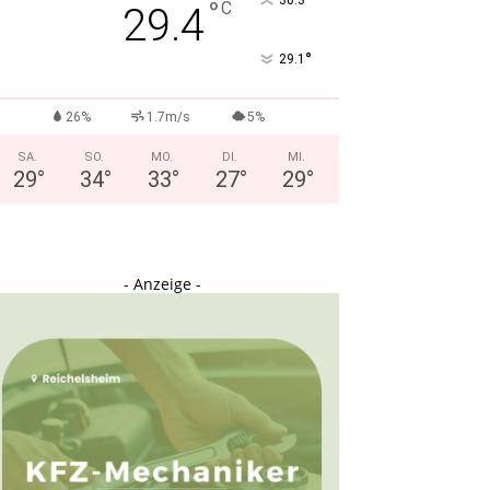
°
30.3
°
C
29.4
°
29.1
26%
1.7m/s
5%
SA.
SO.
MO.
DI.
MI.
29
°
34
°
33
°
27
°
29
°
- Anzeige -