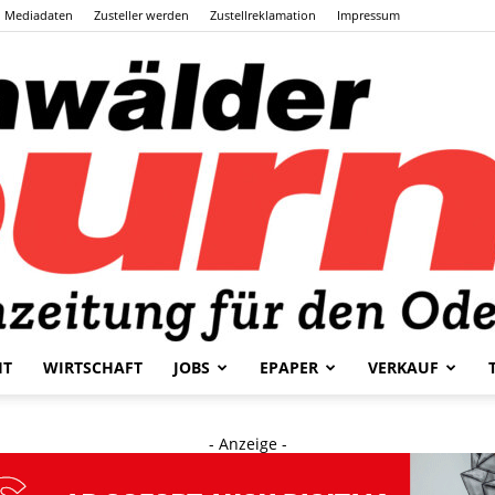
Mediadaten
Zusteller werden
Zustellreklamation
Impressum
HT
WIRTSCHAFT
JOBS
EPAPER
VERKAUF
Odenwälder
- Anzeige -