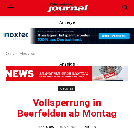
- Anzeige -
Start
Aktuelles
- Anzeige -
Aktuelles
Vollsperrung in
Beerfelden ab Montag
Von
ODW
-
8. Mai 2020
120