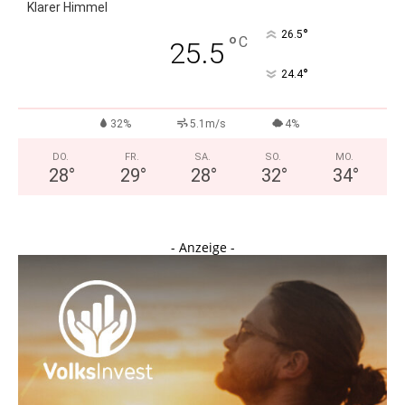
Klarer Himmel
°
26.5
°
C
25.5
°
24.4
32%
5.1m/s
4%
DO.
FR.
SA.
SO.
MO.
28
°
29
°
28
°
32
°
34
°
- Anzeige -