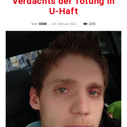
Verdachts der Tötung in
U-Haft
Von
ODW
-
24. Februar 2022
2255