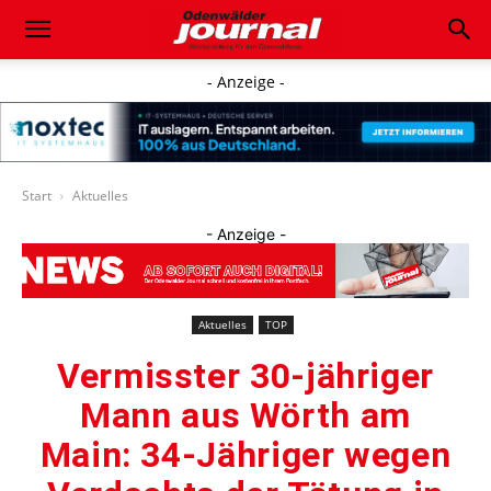
- Anzeige -
Start
Aktuelles
- Anzeige -
Aktuelles
TOP
Vermisster 30-jähriger
Mann aus Wörth am
Main: 34-Jähriger wegen