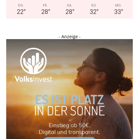
DO.
FR.
SA.
SO.
MO.
22
°
28
°
28
°
32
°
33
°
- Anzeige -