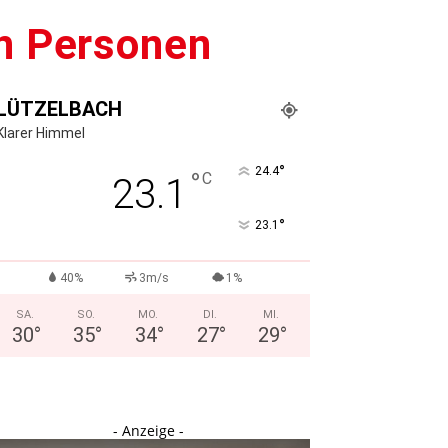
en Personen
LÜTZELBACH
Klarer Himmel
°
24.4
°
C
23.1
°
23.1
40%
3m/s
1%
SA.
SO.
MO.
DI.
MI.
30
°
35
°
34
°
27
°
29
°
- Anzeige -