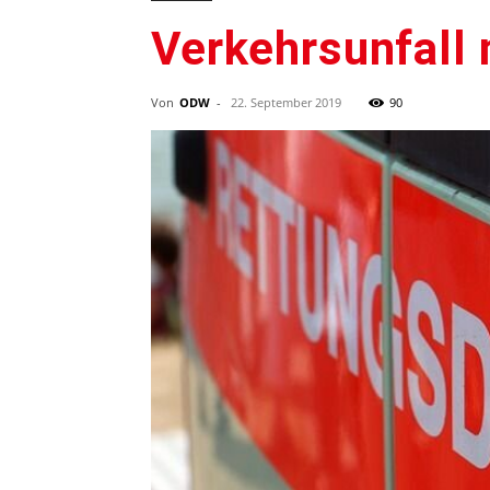
Verkehrsunfall 
Von
ODW
-
22. September 2019
90