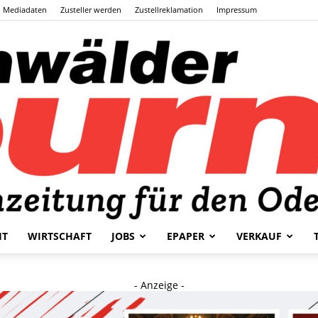
Mediadaten
Zusteller werden
Zustellreklamation
Impressum
HT
WIRTSCHAFT
JOBS
EPAPER
VERKAUF
Odenwälder
- Anzeige -