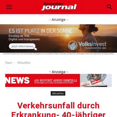
- Anzeige -
Start
Aktuelles
- Anzeige -
Aktuelles
Verkehrsunfall durch
Erkrankung- 40-jähriger