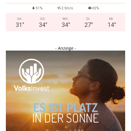
51%
2.5m/s
65%
SA.
SO.
MO.
DI.
MI.
31
°
34
°
34
°
27
°
14
°
- Anzeige -