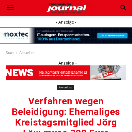
- Anzeige -
Start
Aktuelles
- Anzeige -
Aktuelles
Verfahren wegen
Beleidigung: Ehemaliges
Kreistagsmitglied Jörg