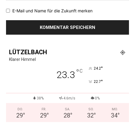
E-Mail und Name für die Zukunft merken
LÜTZELBACH
Klarer Himmel
°
24.2
°
C
23.3
°
22.7
38%
4.6m/s
0%
DO.
FR.
SA.
SO.
MO.
29
°
29
°
28
°
32
°
34
°