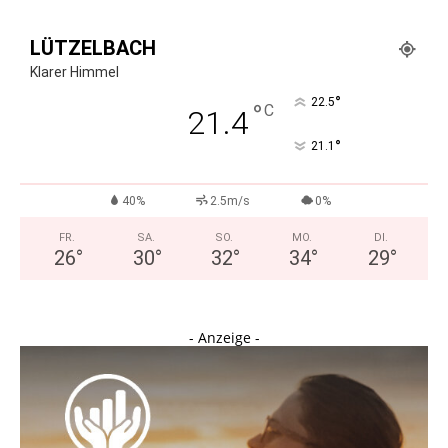
LÜTZELBACH
Klarer Himmel
°
22.5
°
C
21.4
°
21.1
40%
2.5m/s
0%
FR.
SA.
SO.
MO.
DI.
26
°
30
°
32
°
34
°
29
°
- Anzeige -