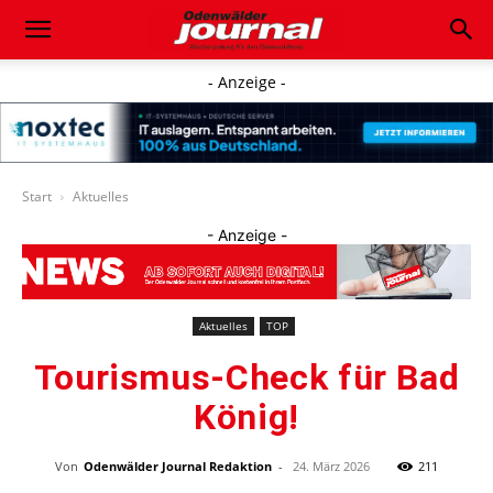
- Anzeige -
Start
Aktuelles
- Anzeige -
Aktuelles
TOP
Tourismus-Check für Bad
König!
Von
Odenwälder Journal Redaktion
-
24. März 2026
211