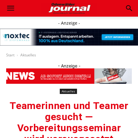
- Anzeige -
Start
Aktuelles
- Anzeige -
Aktuelles
Teamerinnen und Teamer
gesucht —
Vorbereitungsseminar