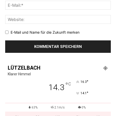
E-Mail und Name für die Zukunft merken
LÜTZELBACH
Klarer Himmel
°
16.3
°
C
14.3
°
14.1
63%
2.1m/s
0%