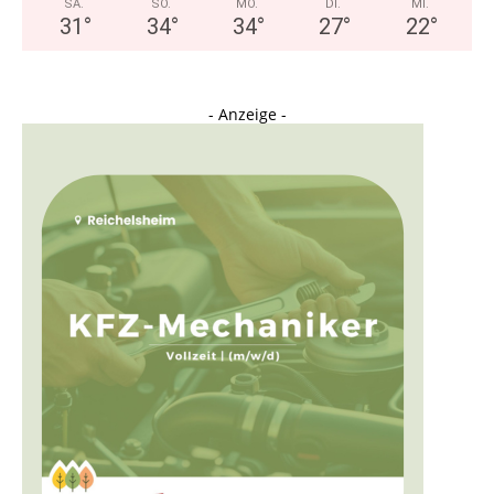
SA.
SO.
MO.
DI.
MI.
31
°
34
°
34
°
27
°
22
°
- Anzeige -