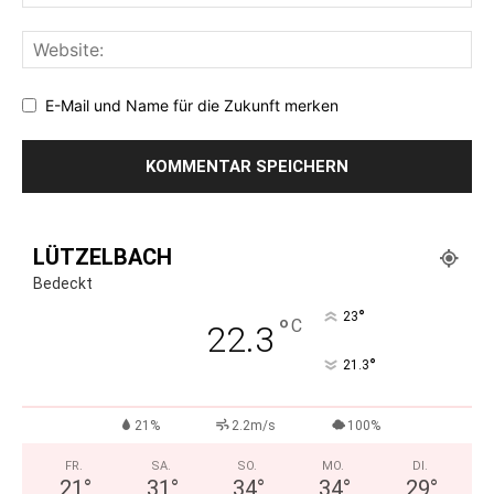
E-Mail und Name für die Zukunft merken
LÜTZELBACH
Bedeckt
°
23
°
C
22.3
°
21.3
21%
2.2m/s
100%
FR.
SA.
SO.
MO.
DI.
21
°
31
°
34
°
34
°
29
°