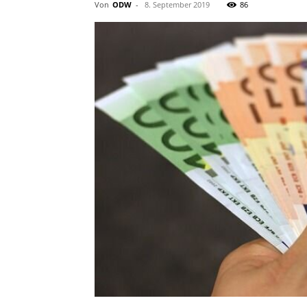
Von
ODW
-
8. September 2019
86