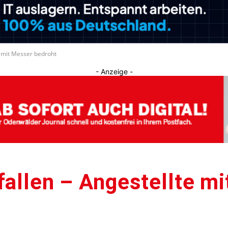
Journal
e mit Messer bedroht
- Anzeige -
fallen – Angestellte m