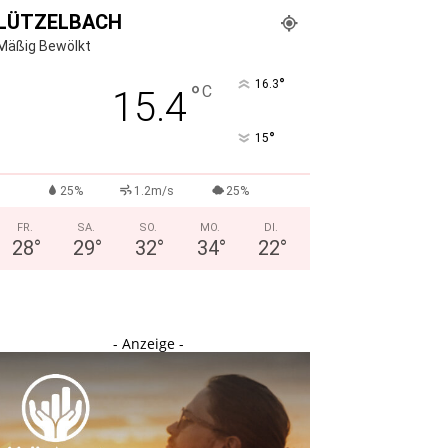
LÜTZELBACH
Mäßig Bewölkt
°
16.3
°
C
15.4
°
15
25%
1.2m/s
25%
FR.
SA.
SO.
MO.
DI.
28
°
29
°
32
°
34
°
22
°
- Anzeige -