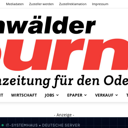
Mediadaten
Zusteller werden
Zustellreklamation
Impressum
HT
WIRTSCHAFT
JOBS
EPAPER
VERKAUF
Odenwälder
- Anzeige -