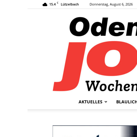
C
15.4
Donnerstag, August 6, 2026
Lützelbach
AKTUELLES
BLAULIC