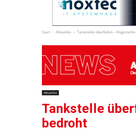
Start
Aktuelles
Tankstelle überfallen – Angestellt
Aktuelles
Tankstelle über
bedroht