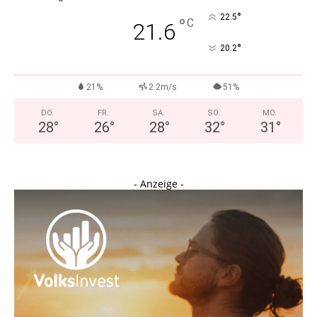
°
22.5
°
C
21.6
°
20.2
21%
2.2m/s
51%
DO.
FR.
SA.
SO.
MO.
28
°
26
°
28
°
32
°
31
°
- Anzeige -