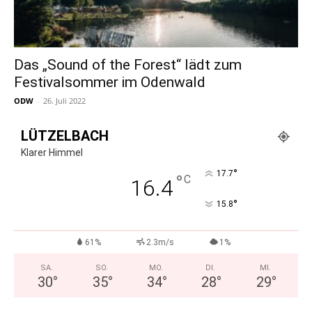
Das „Sound of the Forest“ lädt zum
Festivalsommer im Odenwald
ODW
-
26. Juli 2022
LÜTZELBACH
Klarer Himmel
°
17.7
°
C
16.4
°
15.8
61%
2.3m/s
1%
SA.
SO.
MO.
DI.
MI.
30
°
35
°
34
°
28
°
29
°