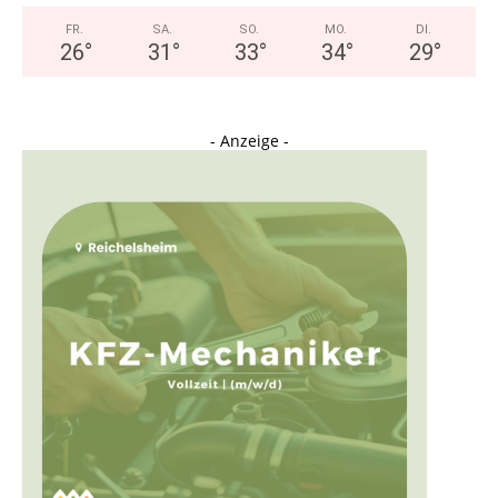
FR.
SA.
SO.
MO.
DI.
26
°
31
°
33
°
34
°
29
°
- Anzeige -