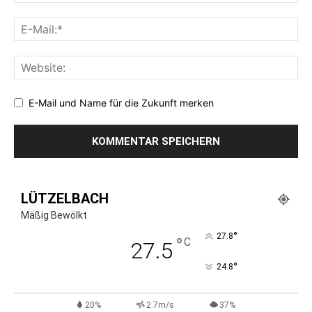
E-Mail und Name für die Zukunft merken
LÜTZELBACH
Mäßig Bewölkt
°
27.8
°
C
27.5
°
24.8
20%
2.7m/s
37%