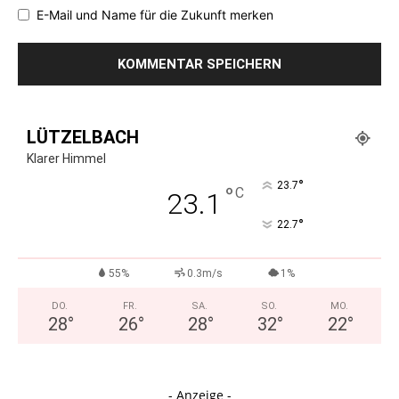
E-Mail und Name für die Zukunft merken
LÜTZELBACH
Klarer Himmel
°
23.7
°
C
23.1
°
22.7
55%
0.3m/s
1%
DO.
FR.
SA.
SO.
MO.
28
°
26
°
28
°
32
°
22
°
- Anzeige -