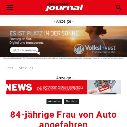
- Anzeige -
Start
Aktuelles
- Anzeige -
Aktuelles
Blaulicht
84-jährige Frau von Auto
angefahren