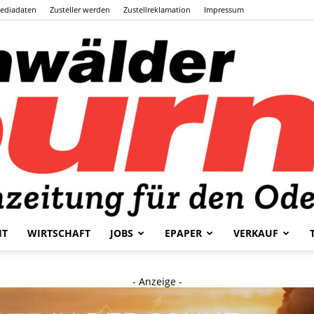
ediadaten
Zusteller werden
Zustellreklamation
Impressum
HT
WIRTSCHAFT
JOBS
EPAPER
VERKAUF
Odenwälder
- Anzeige -