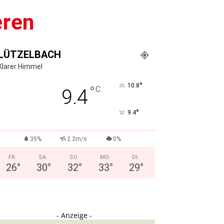
eren
LÜTZELBACH
Klarer Himmel
°
10.8
°
C
9.4
°
9.4
35%
2.2m/s
0%
FR.
SA.
SO.
MO.
DI.
26
°
30
°
32
°
33
°
29
°
- Anzeige -