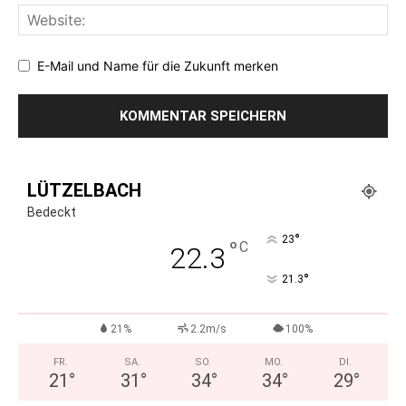
E-Mail und Name für die Zukunft merken
LÜTZELBACH
Bedeckt
°
23
°
C
22.3
°
21.3
21%
2.2m/s
100%
FR.
SA.
SO.
MO.
DI.
21
°
31
°
34
°
34
°
29
°