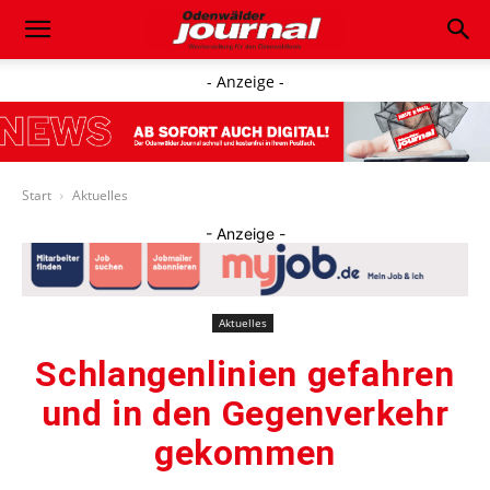
- Anzeige -
Start
Aktuelles
- Anzeige -
Aktuelles
Schlangenlinien gefahren
und in den Gegenverkehr
gekommen