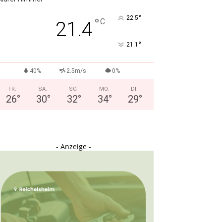
°
22.5
°
C
21.4
°
21.1
40%
2.5m/s
0%
FR.
SA.
SO.
MO.
DI.
26
°
30
°
32
°
34
°
29
°
- Anzeige -