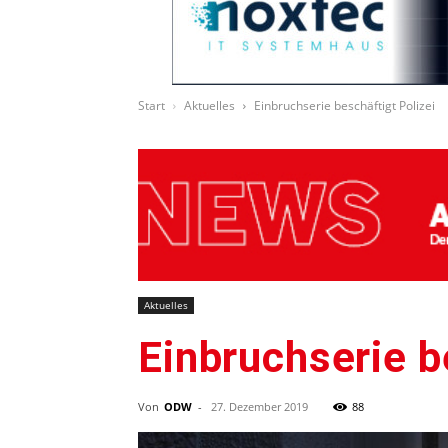
Start
Aktuelles
Einbruchserie beschäftigt Polizei
Aktuelles
Einbruchserie b
Von
ODW
-
27. Dezember 2019
88