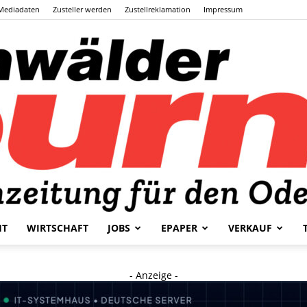
Mediadaten
Zusteller werden
Zustellreklamation
Impressum
HT
WIRTSCHAFT
JOBS
EPAPER
VERKAUF
Odenwälder
- Anzeige -