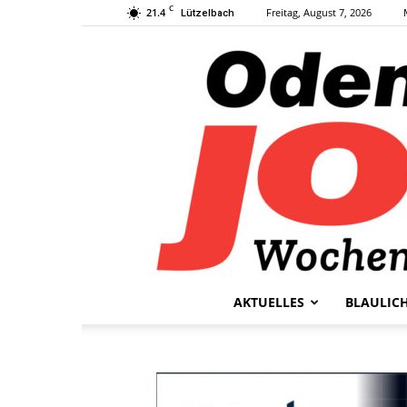
C
21.4
Freitag, August 7, 2026
Lützelbach
AKTUELLES
BLAULIC