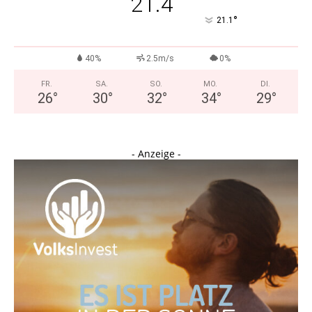
21.4
°
21.1
40%
2.5m/s
0%
FR.
SA.
SO.
MO.
DI.
26
°
30
°
32
°
34
°
29
°
- Anzeige -