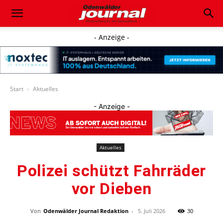
- Anzeige -
Start
Aktuelles
- Anzeige -
Aktuelles
Polizei schützt Fahrräder
vor Dieben
Von
Odenwälder Journal Redaktion
-
5. Juli 2026
30