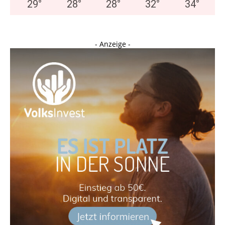
29
°
28
°
28
°
32
°
34
°
- Anzeige -