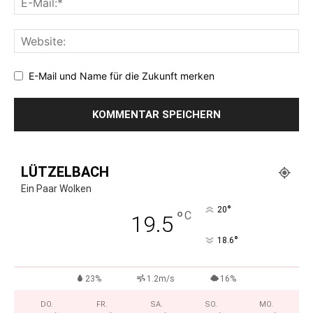
E-Mail und Name für die Zukunft merken
LÜTZELBACH
Ein Paar Wolken
°
20
°
C
19.5
°
18.6
23%
1.2m/s
16%
DO.
FR.
SA.
SO.
MO.