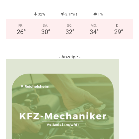
32%
3.1m/s
1%
FR.
SA.
SO.
MO.
DI.
26
°
30
°
32
°
34
°
29
°
- Anzeige -