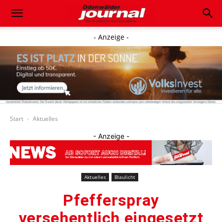
- Anzeige -
Start
Aktuelles
- Anzeige -
Aktuelles
Blaulicht
Pfefferspray
versehentlich eingesetzt