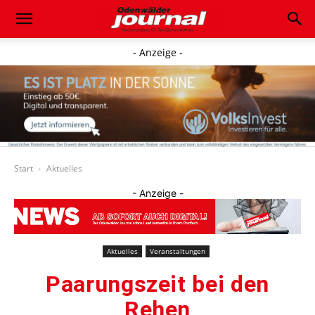
- Anzeige -
Start
Aktuelles
- Anzeige -
Aktuelles
Veranstaltungen
Paarungszeit bei den
Rehen