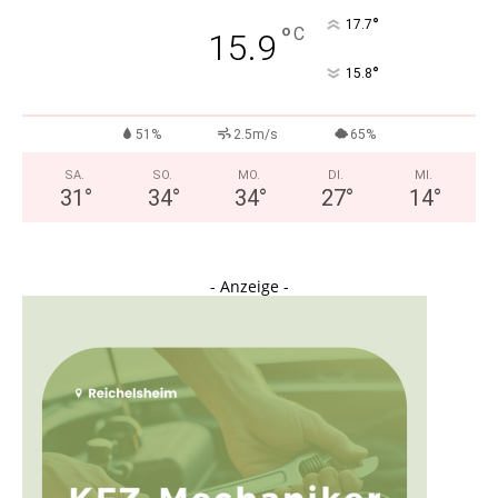
°
17.7
°
C
15.9
°
15.8
51%
2.5m/s
65%
SA.
SO.
MO.
DI.
MI.
31
°
34
°
34
°
27
°
14
°
- Anzeige -