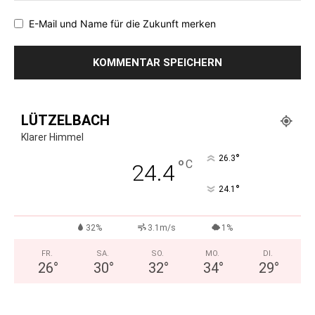
E-Mail und Name für die Zukunft merken
LÜTZELBACH
Klarer Himmel
°
26.3
°
C
24.4
°
24.1
32%
3.1m/s
1%
FR.
SA.
SO.
MO.
DI.
26
°
30
°
32
°
34
°
29
°