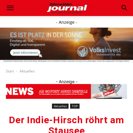
- Anzeige -
Start
Aktuelles
- Anzeige -
Aktuelles
TOP
Der Indie-Hirsch röhrt am
Stausee