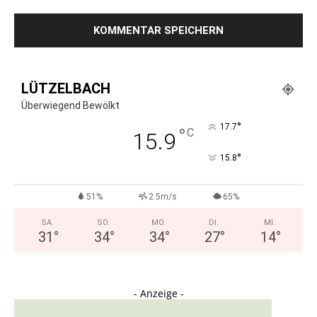
LÜTZELBACH
Überwiegend Bewölkt
°
17.7
°
C
15.9
°
15.8
51%
2.5m/s
65%
SA.
SO.
MO.
DI.
MI.
31
°
34
°
34
°
27
°
14
°
- Anzeige -