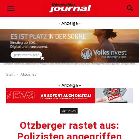
- Anzeige -
Start
Aktuelles
- Anzeige -
Aktuelles
Otzberger rastet aus:
Polizisten angegriffen