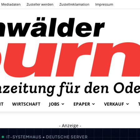
Mediadaten
Zusteller werden
Zustellreklamation
Impressum
HT
WIRTSCHAFT
JOBS
EPAPER
VERKAUF
Odenwälder
- Anzeige -