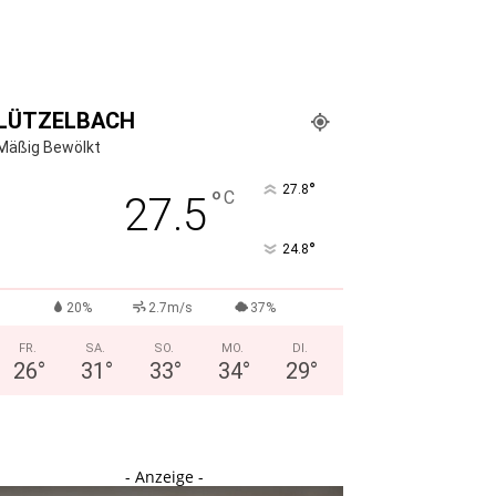
LÜTZELBACH
Mäßig Bewölkt
°
27.8
°
C
27.5
°
24.8
20%
2.7m/s
37%
FR.
SA.
SO.
MO.
DI.
26
°
31
°
33
°
34
°
29
°
- Anzeige -