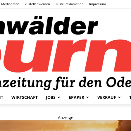
Mediadaten
Zusteller werden
Zustellreklamation
Impressum
HT
WIRTSCHAFT
JOBS
EPAPER
VERKAUF
Odenwälder
- Anzeige -