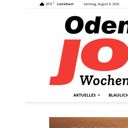
C
27.5
Samstag, August 8, 2026
Lützelbach
AKTUELLES
BLAULIC