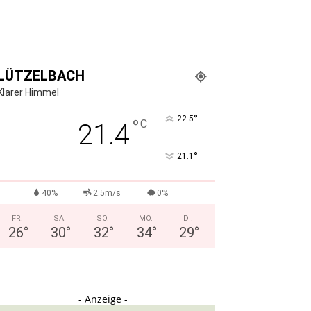
LÜTZELBACH
Klarer Himmel
°
22.5
°
C
21.4
°
21.1
40%
2.5m/s
0%
FR.
SA.
SO.
MO.
DI.
26
°
30
°
32
°
34
°
29
°
- Anzeige -