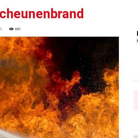
Scheunenbrand
3
641