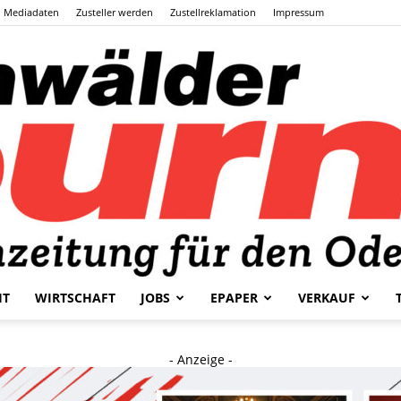
Mediadaten
Zusteller werden
Zustellreklamation
Impressum
HT
WIRTSCHAFT
JOBS
EPAPER
VERKAUF
Odenwälder
- Anzeige -