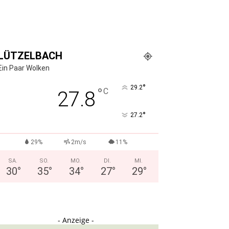
LÜTZELBACH
Ein Paar Wolken
°
29.2
°
C
27.8
°
27.2
29%
2m/s
11%
SA.
SO.
MO.
DI.
MI.
30
°
35
°
34
°
27
°
29
°
- Anzeige -