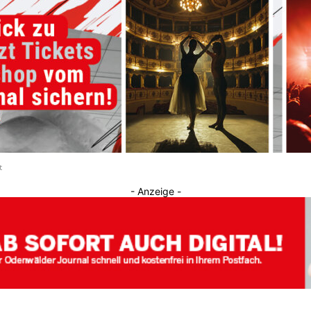
Journal
t
- Anzeige -