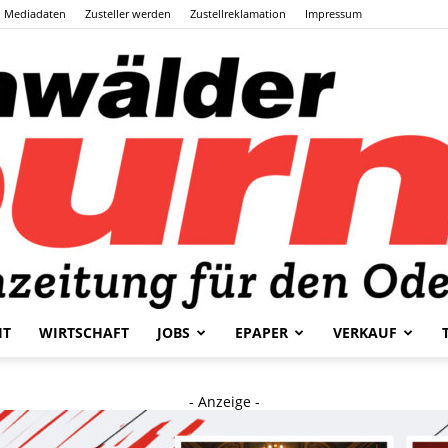
Mediadaten
Zusteller werden
Zustellreklamation
Impressum
HT
WIRTSCHAFT
JOBS
EPAPER
VERKAUF
Odenwälder
- Anzeige -