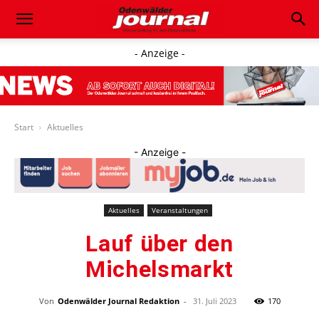
- Anzeige -
Start
Aktuelles
- Anzeige -
Aktuelles
Veranstaltungen
Lauf über den
Michelsmarkt
Von
Odenwälder Journal Redaktion
-
31. Juli 2023
170