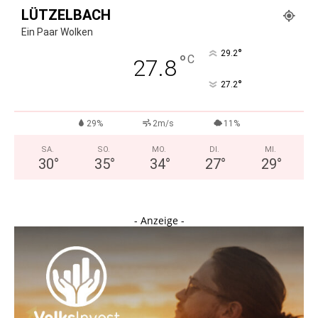
LÜTZELBACH
Ein Paar Wolken
°
29.2
°
C
27.8
°
27.2
29%
2m/s
11%
SA.
SO.
MO.
DI.
MI.
30
°
35
°
34
°
27
°
29
°
- Anzeige -