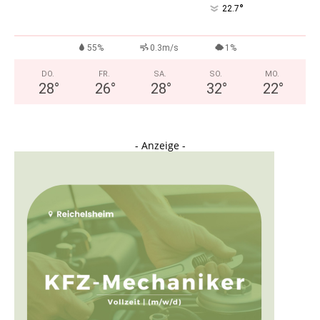
°
22.7
55%
0.3m/s
1%
DO.
FR.
SA.
SO.
MO.
28
°
26
°
28
°
32
°
22
°
- Anzeige -