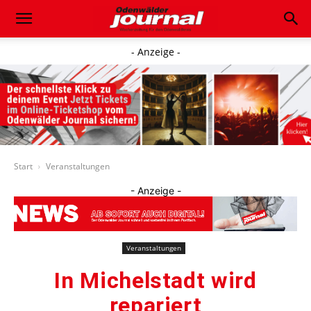
- Anzeige -
Start
Veranstaltungen
- Anzeige -
Veranstaltungen
In Michelstadt wird
repariert