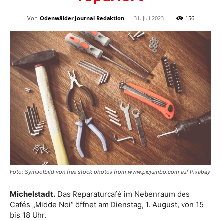
Von
Odenwälder Journal Redaktion
-
31. Juli 2023
156
Foto: Symbolbild von free stock photos from www.picjumbo.com auf Pixabay
Michelstadt.
Das Reparaturcafé im Nebenraum des
Cafés „Midde Noi“ öffnet am Dienstag, 1. August, von 15
bis 18 Uhr.