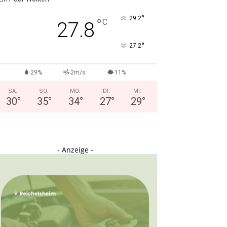
°
29.2
°
C
27.8
°
27.2
29%
2m/s
11%
SA.
SO.
MO.
DI.
MI.
30
°
35
°
34
°
27
°
29
°
- Anzeige -