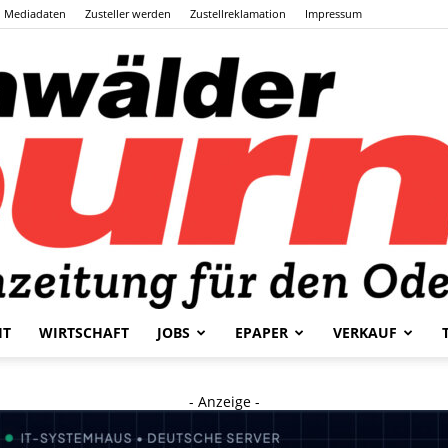
Mediadaten
Zusteller werden
Zustellreklamation
Impressum
HT
WIRTSCHAFT
JOBS
EPAPER
VERKAUF
Odenwälder
- Anzeige -