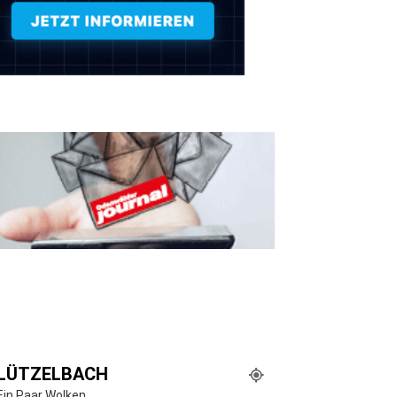
LÜTZELBACH
Ein Paar Wolken