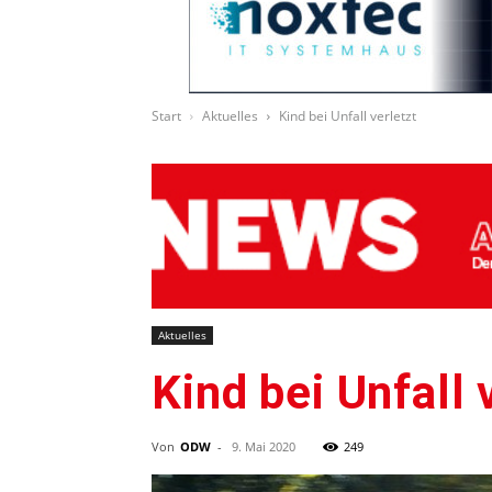
Start
Aktuelles
Kind bei Unfall verletzt
Aktuelles
Kind bei Unfall 
Von
ODW
-
9. Mai 2020
249