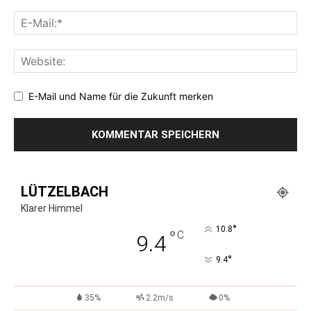
E-Mail und Name für die Zukunft merken
LÜTZELBACH
Klarer Himmel
°
10.8
°
C
9.4
°
9.4
35%
2.2m/s
0%