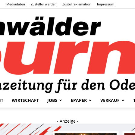
Mediadaten
Zusteller werden
Zustellreklamation
Impressum
HT
WIRTSCHAFT
JOBS
EPAPER
VERKAUF
Odenwälder
- Anzeige -