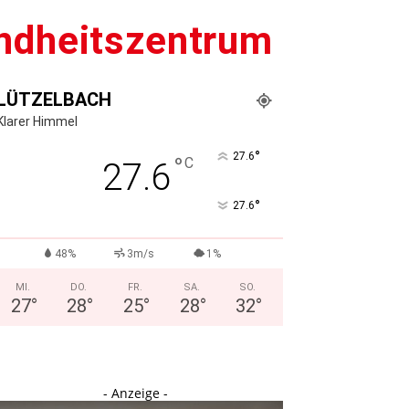
undheitszentrum
LÜTZELBACH
Klarer Himmel
°
27.6
°
C
27.6
°
27.6
48%
3m/s
1%
MI.
DO.
FR.
SA.
SO.
27
°
28
°
25
°
28
°
32
°
- Anzeige -