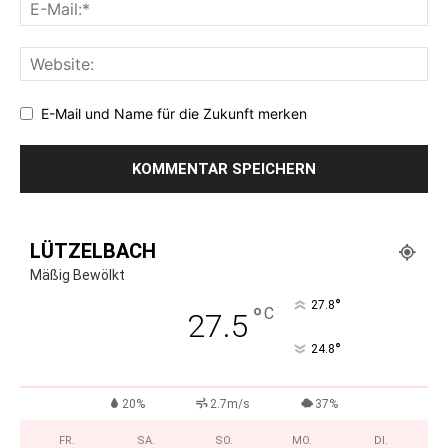
E-Mail und Name für die Zukunft merken
LÜTZELBACH
Mäßig Bewölkt
°
27.8
°
C
27.5
°
24.8
20%
2.7m/s
37%
FR.
SA.
SO.
MO.
DI.