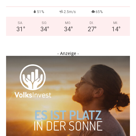
51%
2.5m/s
65%
SA.
SO.
MO.
DI.
MI.
31
°
34
°
34
°
27
°
14
°
- Anzeige -