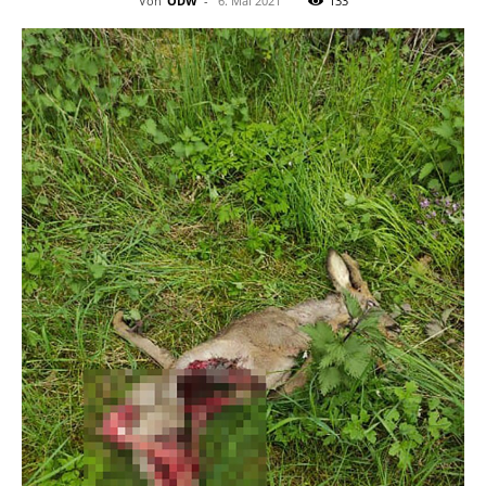
Von
ODW
-
6. Mai 2021
133