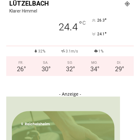
LÜTZELBACH
Klarer Himmel
°
26.3
°
C
24.4
°
24.1
32%
3.1m/s
1%
FR.
SA.
SO.
MO.
DI.
26
°
30
°
32
°
34
°
29
°
- Anzeige -