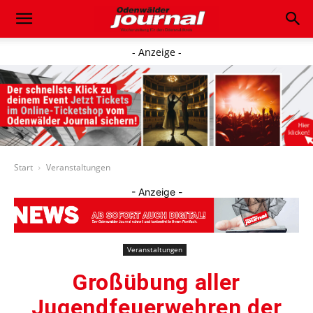
- Anzeige -
Start
Veranstaltungen
- Anzeige -
Veranstaltungen
Großübung aller
Jugendfeuerwehren der