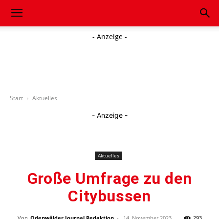
- Anzeige -
Start
Aktuelles
- Anzeige -
Aktuelles
Große Umfrage zu den
Citybussen
Von
Odenwälder Journal Redaktion
-
14. November 2023
293