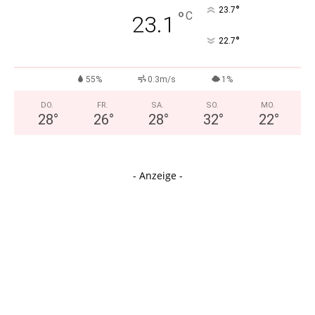
°
23.7
°
C
23.1
°
22.7
55%
0.3m/s
1%
DO.
FR.
SA.
SO.
MO.
28
°
26
°
28
°
32
°
22
°
- Anzeige -