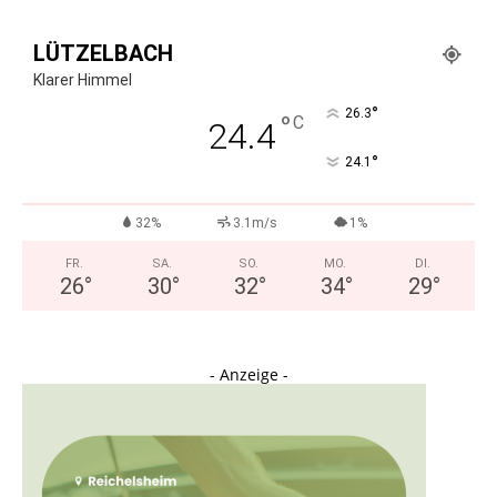
LÜTZELBACH
Klarer Himmel
°
26.3
°
C
24.4
°
24.1
32%
3.1m/s
1%
FR.
SA.
SO.
MO.
DI.
26
°
30
°
32
°
34
°
29
°
- Anzeige -