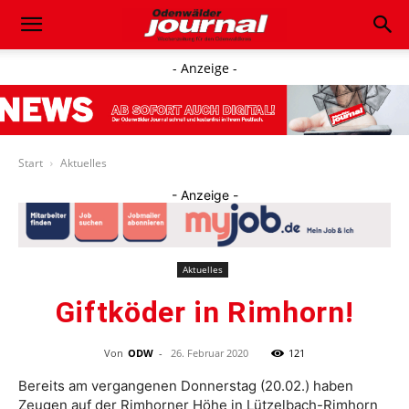
- Anzeige -
Start
Aktuelles
- Anzeige -
Aktuelles
Giftköder in Rimhorn!
Von
ODW
-
26. Februar 2020
121
Bereits am vergangenen Donnerstag (20.02.) haben
Zeugen auf der Rimhorner Höhe in Lützelbach-Rimhorn