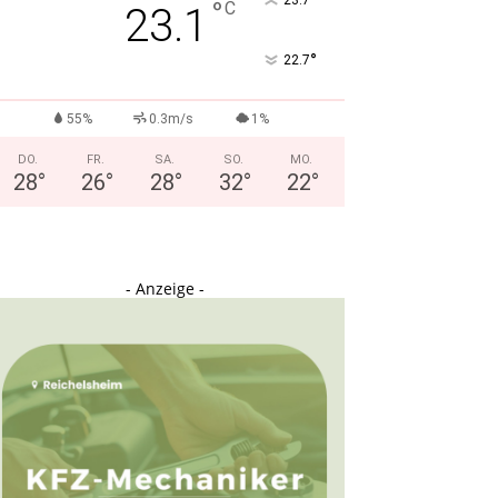
°
23.7
°
C
23.1
°
22.7
55%
0.3m/s
1%
DO.
FR.
SA.
SO.
MO.
28
°
26
°
28
°
32
°
22
°
- Anzeige -