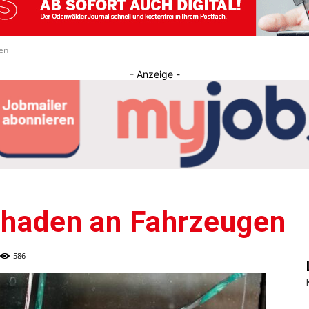
Journal
gen
- Anzeige -
Schaden an Fahrzeugen
586