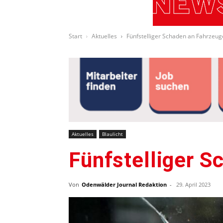
Start
Aktuelles
Fünfstelliger Schaden an Fahrzeu
Aktuelles
Blaulicht
Fünfstelliger 
Von
Odenwälder Journal Redaktion
-
29. April 2023