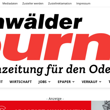
Mediadaten
Zusteller werden
Zustellreklamation
Impressum
HT
WIRTSCHAFT
JOBS
EPAPER
VERKAUF
Odenwälder
- Anzeige -