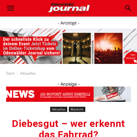
- Anzeige -
Start
Aktuelles
- Anzeige -
Aktuelles
Blaulicht
Diebesgut – wer erkennt
das Fahrrad?