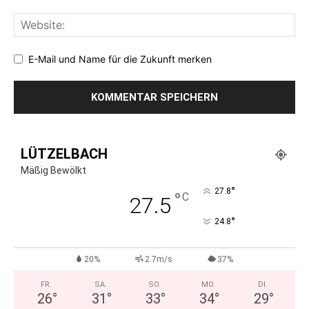
E-Mail und Name für die Zukunft merken
LÜTZELBACH
Mäßig Bewölkt
°
27.8
°
C
27.5
°
24.8
20%
2.7m/s
37%
FR.
SA.
SO.
MO.
DI.
26
°
31
°
33
°
34
°
29
°