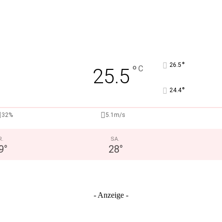
°
26.5
°
C
25.5
°
24.4
32%
5.1m/s
R.
SA.
9
°
28
°
- Anzeige -