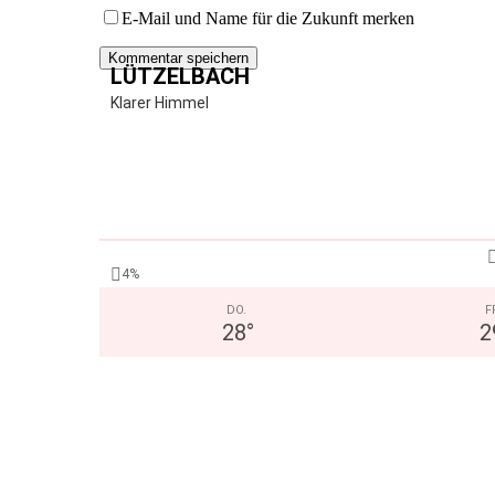
E-Mail und Name für die Zukunft merken
LÜTZELBACH
Klarer Himmel
4%
DO.
F
28
°
2