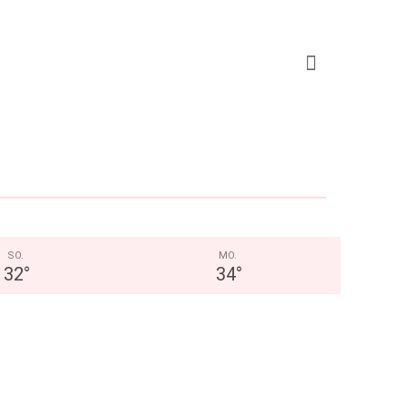
SO.
MO.
32
°
34
°