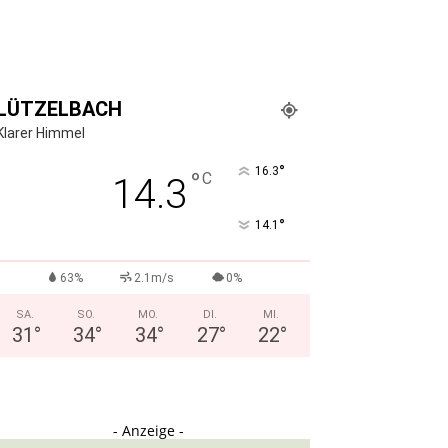
LÜTZELBACH
Klarer Himmel
°
16.3
°
C
14.3
°
14.1
63%
2.1m/s
0%
SA.
SO.
MO.
DI.
MI.
31
°
34
°
34
°
27
°
22
°
- Anzeige -