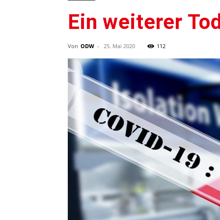
Ein weiterer To
Von
ODW
-
25. Mai 2020
112