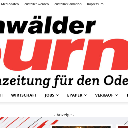
Mediadaten
Zusteller werden
Zustellreklamation
Impressum
HT
WIRTSCHAFT
JOBS
EPAPER
VERKAUF
Odenwälder
- Anzeige -