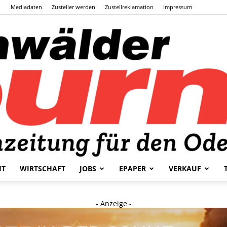
Mediadaten
Zusteller werden
Zustellreklamation
Impressum
HT
WIRTSCHAFT
JOBS
EPAPER
VERKAUF
Odenwälder
- Anzeige -