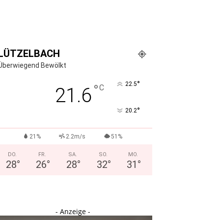
LÜTZELBACH
Überwiegend Bewölkt
°
22.5
°
C
21.6
°
20.2
21%
2.2m/s
51%
DO.
FR.
SA.
SO.
MO.
28
°
26
°
28
°
32
°
31
°
- Anzeige -