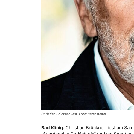
Christian Brückner liest. Foto: Veranstalter
Bad König.
Christian Brückner liest am Sam
„Scardanellis Gedächtnis“ und am Sonntag, 